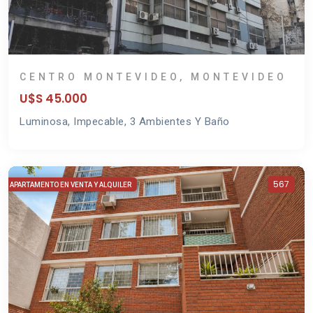
CENTRO MONTEVIDEO, MONTEVIDEO
U$S 45.000
Luminosa, Impecable, 3 Ambientes Y Baño
567
APARTAMENTO EN VENTA Y ALQUILER