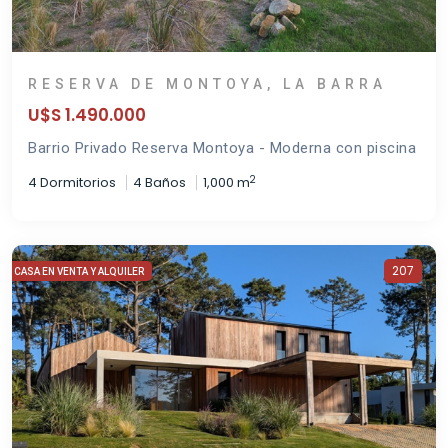
RESERVA DE MONTOYA, LA BARRA
U$S 1.490.000
Barrio Privado Reserva Montoya - Moderna con piscina
2
4 Dormitorios
4 Baños
1,000 m
207
CASA EN VENTA Y ALQUILER