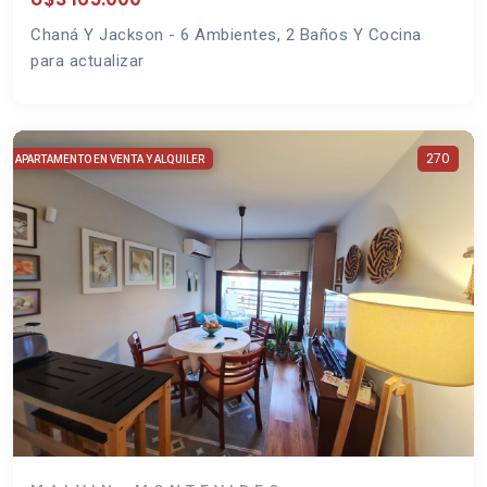
Chaná Y Jackson - 6 Ambientes, 2 Baños Y Cocina
para actualizar
270
APARTAMENTO EN VENTA Y ALQUILER