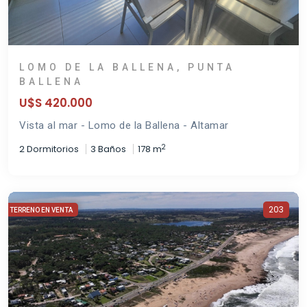
LOMO DE LA BALLENA, PUNTA
BALLENA
U$S 420.000
Vista al mar - Lomo de la Ballena - Altamar
2
2 Dormitorios
3 Baños
178 m
203
TERRENO EN VENTA