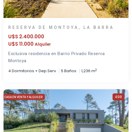
RESERVA DE MONTOYA, LA BARRA
U$S 2.400.000
U$S 11.000
Alquiler
Exclusiva residencia en Barrio Privado Reserva
Montoya
2
4 Dormitorios + Dep.Serv
5 Baños
1,236 m
498
CASA EN VENTA Y ALQUILER