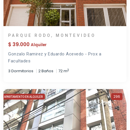
PARQUE RODO, MONTEVIDEO
$ 39.000
Alquiler
Gonzalo Ramirez y Eduardo Acevedo - Prox a
Facultades
2
3 Dormitorios
2 Baños
72 m
296
APARTAMENTO EN ALQUILER