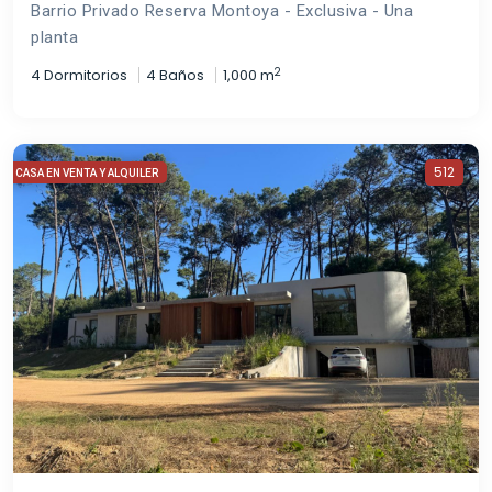
Barrio Privado Reserva Montoya - Exclusiva - Una
planta
2
4 Dormitorios
4 Baños
1,000 m
512
CASA EN VENTA Y ALQUILER