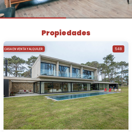
Propiedades
548
CASA EN VENTA Y ALQUILER