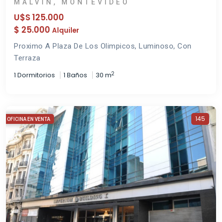
MALVI­N, MONTEVIDEO
U$S 125.000
$ 25.000
Alquiler
Proximo A Plaza De Los Olimpicos, Luminoso, Con
Terraza
2
1 Dormitorios
1 Baños
30 m
145
OFICINA EN VENTA