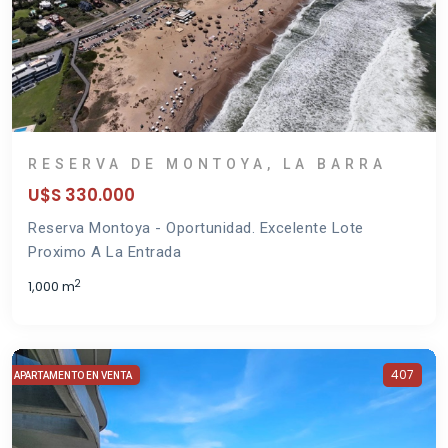
RESERVA DE MONTOYA, LA BARRA
U$S 330.000
Reserva Montoya - Oportunidad. Excelente Lote
Proximo A La Entrada
2
1,000 m
407
APARTAMENTO EN VENTA