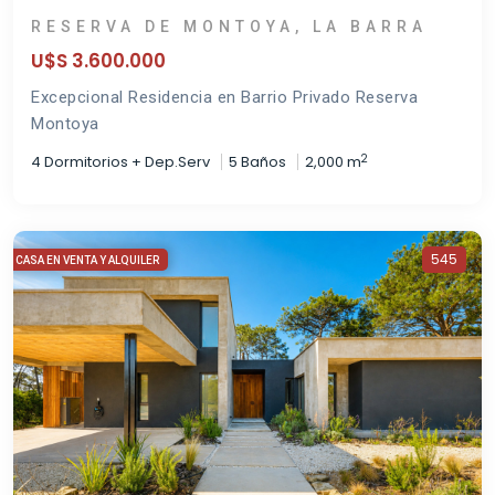
RESERVA DE MONTOYA, LA BARRA
U$S 3.600.000
Excepcional Residencia en Barrio Privado Reserva
Montoya
2
4 Dormitorios + Dep.Serv
5 Baños
2,000 m
545
CASA EN VENTA Y ALQUILER