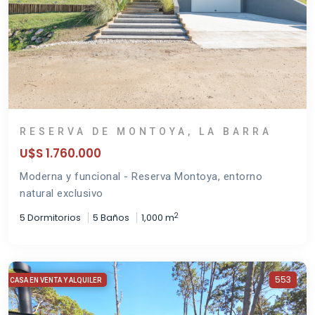
RESERVA DE MONTOYA, LA BARRA
U$S 1.760.000
Moderna y funcional - Reserva Montoya, entorno
natural exclusivo
2
5 Dormitorios
5 Baños
1,000 m
553
CASA EN VENTA Y ALQUILER