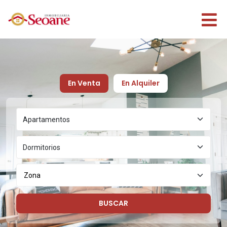
En Venta
En Alquiler
Zona
BUSCAR