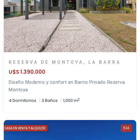
RESERVA DE MONTOYA, LA BARRA
U$S 1.390.000
Diseño Moderno y confort en Barrio Privado Reserva
Montoya
2
4 Dormitorios
3 Baños
1,000 m
514
CASA EN VENTA Y ALQUILER